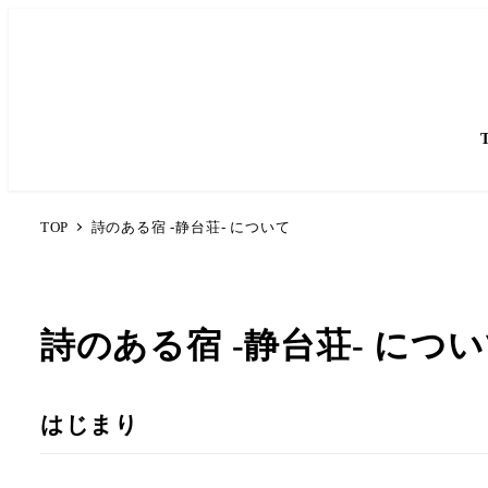
TOP
詩のある宿 -静台荘- について
詩のある宿 -静台荘- につ
はじまり