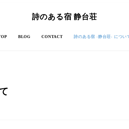
詩のある宿 静台荘
TOP
BLOG
CONTACT
詩のある宿 -静台荘- につい
いて